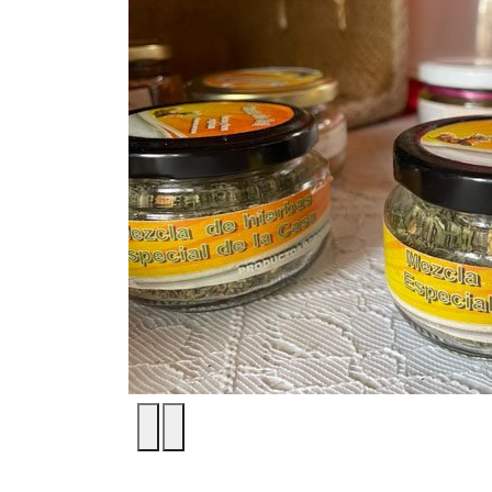
1
/
4