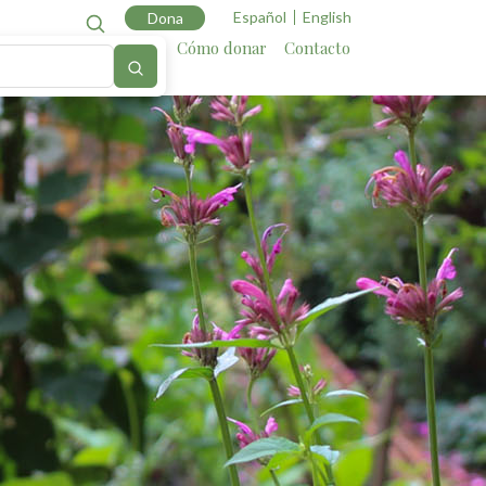
Español
English
Dona
Cartografía
Aliados
Cómo donar
Contacto