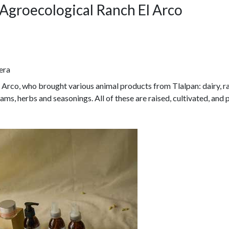
Agroecological Ranch El Arco
era
rco, who brought various animal products from Tlalpan: dairy, rab
jams, herbs and seasonings. All of these are raised, cultivated, an