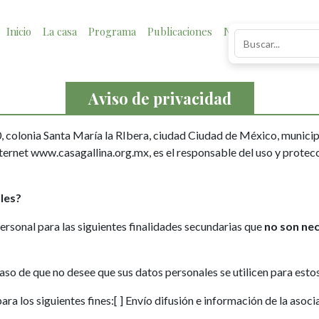
Inicio
La casa
Programa
Publicaciones
Noticias
Impacto
Aviso de privacidad
90, colonia Santa María la RIbera, ciudad Ciudad de México, munici
nternet www.casagallina.org.mx, es el responsable del uso y protecc
les?
ersonal para las siguientes finalidades secundarias que
no son nec
aso de que no desee que sus datos personales se utilicen para estos
ara los siguientes fines:
[ ] Envío difusión e información de la asoci