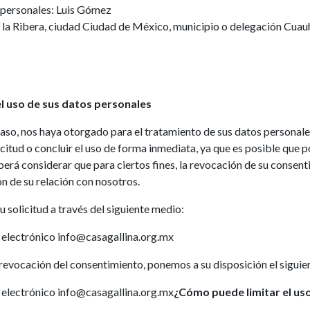
 personales: Luis Gómez
a la Ribera, ciudad Ciudad de México, municipio o delegación Cuauh
l uso de sus datos personales
aso, nos haya otorgado para el tratamiento de sus datos personale
itud o concluir el uso de forma inmediata, ya que es posible que p
erá considerar que para ciertos fines, la revocación de su consen
ón de su relación con nosotros.
 solicitud a través del siguiente medio:
 electrónico info@casagallina.org.mx
 revocación del consentimiento, ponemos a su disposición el siguie
 electrónico info@casagallina.org.mx
¿Cómo puede limitar el uso